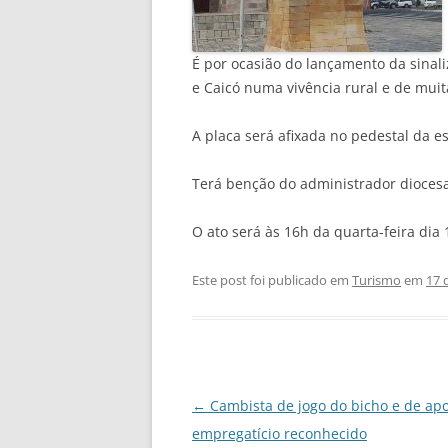
É por ocasião do lançamento da sinali
e Caicó numa vivência rural e de muit
A placa será afixada no pedestal da e
Terá benção do administrador diocesa
O ato será às 16h da quarta-feira dia
Este post foi publicado em
Turismo
em
17 
Navegação
←
Cambista de jogo do bicho e de apo
de
empregatício reconhecido