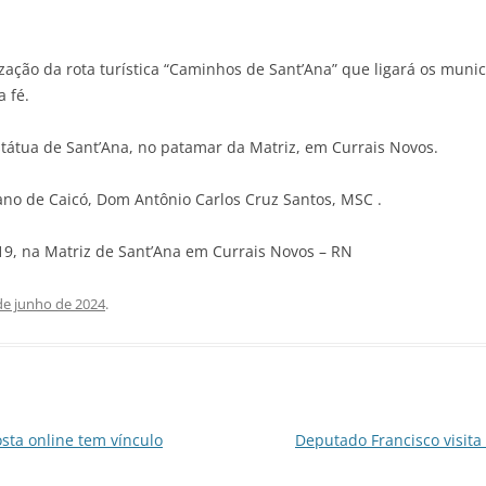
zação da rota turística “Caminhos de Sant’Ana” que ligará os munic
a fé.
státua de Sant’Ana, no patamar da Matriz, em Currais Novos.
no de Caicó, Dom Antônio Carlos Cruz Santos, MSC .
 19, na Matriz de Sant’Ana em Currais Novos – RN
de junho de 2024
.
sta online tem vínculo
Deputado Francisco visita