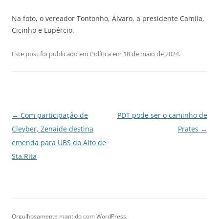
Na foto, o vereador Tontonho, Álvaro, a presidente Camila,
Cicinho e Lupércio.
Este post foi publicado em
Política
em
18 de maio de 2024
.
Navegação
←
Com participação de
PDT pode ser o caminho de
de
Cleyber, Zenaide destina
Prates
→
posts
emenda para UBS do Alto de
Sta.Rita
Orgulhosamente mantido com WordPress