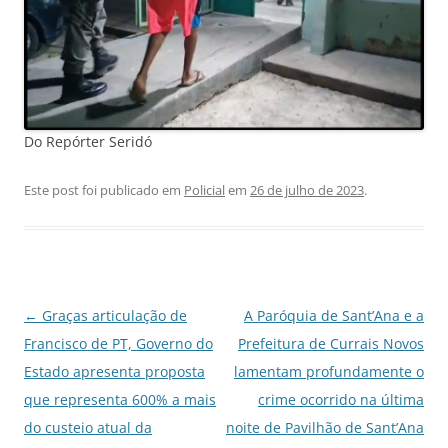
Do Repórter Seridó
Este post foi publicado em
Policial
em
26 de julho de 2023
.
Navegação
←
Graças articulação de
A Paróquia de Sant’Ana e a
de
Francisco de PT, Governo do
Prefeitura de Currais Novos
posts
Estado apresenta proposta
lamentam profundamente o
que representa 600% a mais
crime ocorrido na última
do custeio atual da
noite de Pavilhão de Sant’Ana